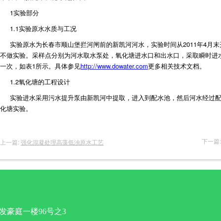
1实验部分
1.1实验原水水质与工况
实验原水为长春市顺山堡拦河闸前的新凯河河水，实验时间从2011年4月末开
不做实验。采样点分别为河水取水泵处，氧化塘进水口和出水口，采取瞬时进水
一次，如表1所示。具体参见
http://www.dowater.com
更多相关技术文档。
1.2氧化塘的工程设计
实验进水采用污水提升泵由新凯河中提取，进入到配水池，然后河水经过
化塘实验。
下一篇
上一篇:
强化混凝处理高藻低浊原水工艺
发豪庭一楼96号之3