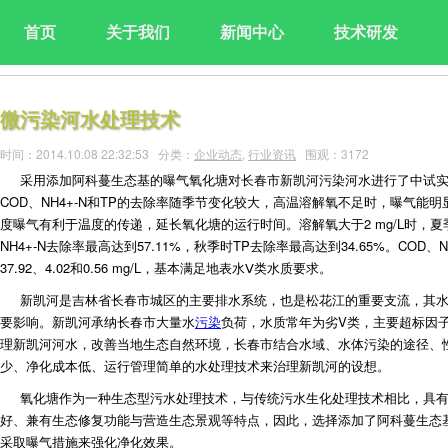
首页
关于我们
新闻中心
技术研发
微污染河水处理技术
时间：2014.10.08 22:32:53 分类：
企业动态
,
行业资讯
围观：3172
采用添加阿科蔓生态基的曝气氧化塘对长春市新凯河污染河水进行了中试
COD、NH4+-N和TP的去除率随季节变化较大，高温溶解氧不足时，曝气能
度曝气有利于温度的传递，延长氧化塘的运行时间。溶解氧大于2 mg/L时，夏季
NH4+-N去除率最高达到57.11%，秋季时TP去除率最高达到34.65%。COD
37.92、4.02和0.56 mg/L，基本满足地表水Ⅴ类水质要求。
新凯河是吉林省长春市城区的主要排水系统，也是松花江的重要支流，其
要影响。新凯河承纳长春市大量水
污染
负荷，水质常年为劣V类，主要超标因子为D
理新凯河河水，改善当地生态自然环境，长春市结合水域、水体污染的途径、
少、净化成本低、运行管理简单的水处理技术来治理新凯河的设想。
氧化塘作为一种生态型污水处理技术，与传统污水生化处理技术相比，具
好、兼有生态修复功能与营造生态景观等特点，因此，选择添加了阿科蔓生态
采取曝气措施来强化净化效果。