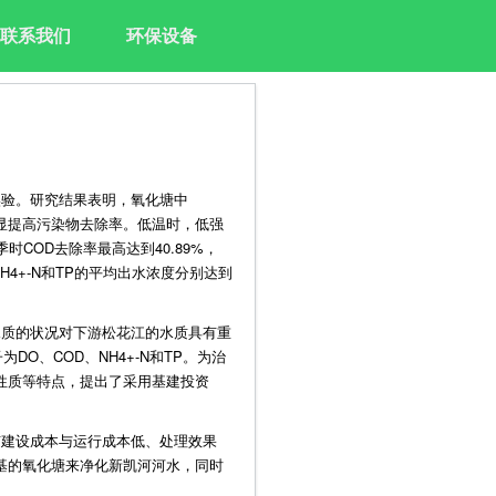
联系我们
环保设备
实验。研究结果表明，氧化塘中
明显提高污染物去除率。低温时，低强
时COD去除率最高达到40.89%，
、NH4+-N和TP的平均出水浓度分别达到
水质的状况对下游松花江的水质具有重
O、COD、NH4+-N和TP。为治
性质等特点，提出了采用基建投资
有建设成本与运行成本低、处理效果
基的氧化塘来净化新凯河河水，同时